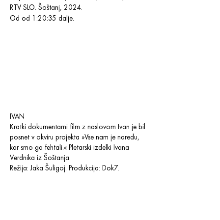
RTV SLO. Šoštanj, 2024.
Od od 1:20:35 dalje.
IVAN
Kratki dokumentarni film z naslovom Ivan je bil
posnet v okviru projekta »Vse nam je naredu,
kar smo ga fehtali.« Pletarski izdelki Ivana
Verdnika iz Šoštanja.
Režija: Jaka Šuligoj. Produkcija: Dok7.