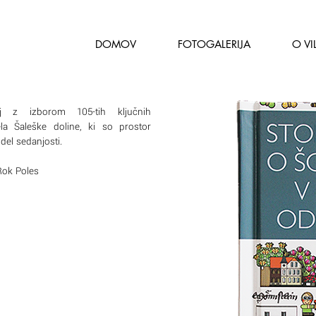
DOMOV
FOTOGALERIJA
O VIL
nj z izborom 105-tih ključnih
ela Šaleške doline, ki so prostor
 del sedanjosti.
 Rok Poles