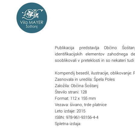
Publikacija predstavlja Občino Šošta
identifikacijskih elementov zahodnega d
sooblikovali v preteklosti in so nekateri tudi
Kompendij besedil, ilustracije, oblikovanje:
Zasnovala in uredila: Špela Poles
Založila: Občina Šoštanj
Število strani: 128
Format: 112 x 155 mm
Vezava: šivano, trde platnice
Leto izdaje: 2015
ISBN: 978-961-93156-4-4
Spletna izdaja: