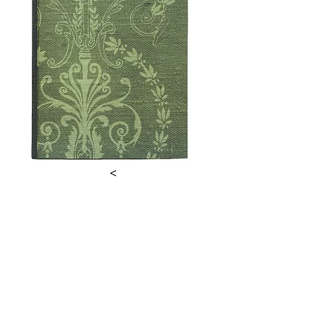
<
Vila Mayer
Kajuhova cesta 10
3325 Šoštanj
vila.mayer@sostanj.si