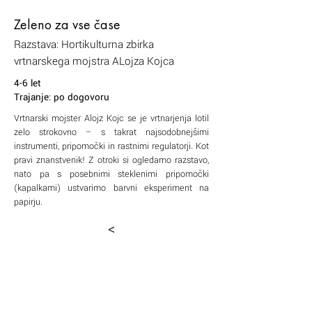
Zeleno za vse čase
Razstava: Hortikulturna zbirka
vrtnarskega mojstra ALojza Kojca
4-6 let
Trajanje: po dogovoru
Vrtnarski mojster Alojz Kojc se je vrtnarjenja lotil
zelo strokovno – s takrat najsodobnejšimi
instrumenti, pripomočki in rastnimi regulatorji. Kot
pravi znanstvenik! Z otroki si ogledamo razstavo,
nato pa s posebnimi steklenimi pripomočki
(kapalkami) ustvarimo barvni eksperiment na
papirju.
<
Vila Mayer
Kajuhova cesta 10